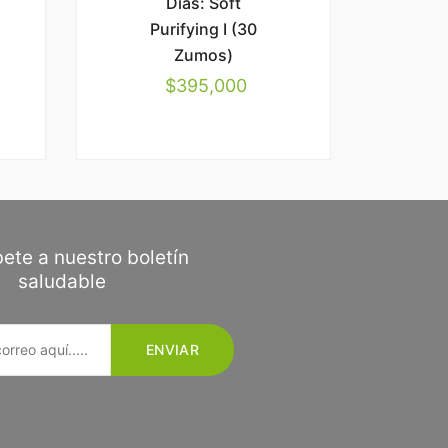
Días: Soft
Purifying I (30
Zumos)
$
395,000
ete a nuestro boletín
saludable