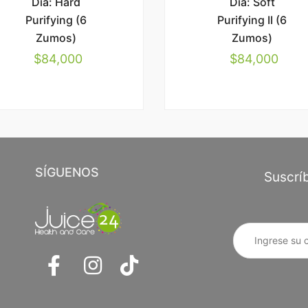
Día: Hard
Día: Soft
Purifying (6
Purifying II (6
Zumos)
Zumos)
$
84,000
$
84,000
SÍGUENOS
Suscríb